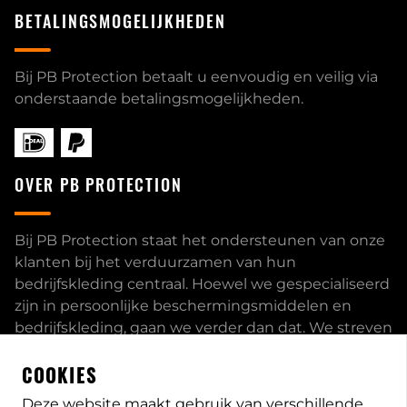
BETALINGSMOGELIJKHEDEN
Bij PB Protection betaalt u eenvoudig en veilig via
onderstaande betalingsmogelijkheden.
OVER PB PROTECTION
Bij PB Protection staat het ondersteunen van onze
klanten bij het verduurzamen van hun
bedrijfskleding centraal. Hoewel we gespecialiseerd
zijn in persoonlijke beschermingsmiddelen en
bedrijfskleding, gaan we verder dan dat. We streven
ernaar om onze klanten volledig te ontzorgen en
COOKIES
bieden een uitgebreid servicepakket aan, inclusief
inhouse passessies en eigen print- borduurstudio.
Deze website maakt gebruik van verschillende