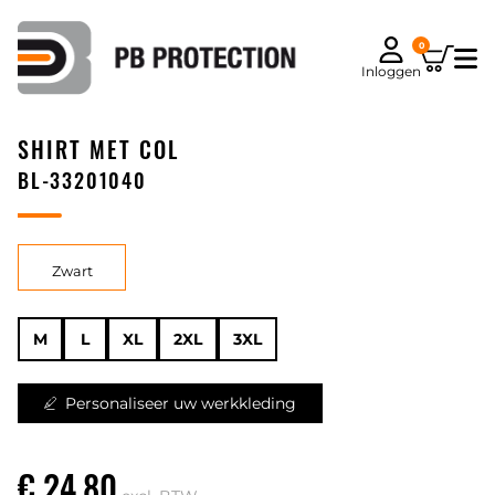
0
Inloggen
SHIRT MET COL
BL-33201040
Zwart
M
L
XL
2XL
3XL
Personaliseer uw werkkleding
€ 24,80