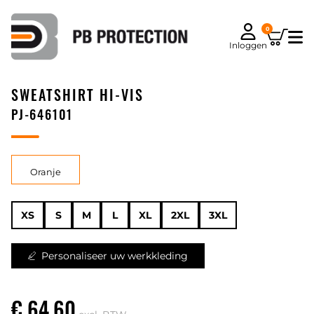
0
Inloggen
SWEATSHIRT HI-VIS
PJ-646101
Oranje
XS
S
M
L
XL
2XL
3XL
Personaliseer uw werkkleding
€ 64,60