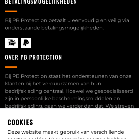
BETALINGSMOGELIJKHEDEN
Bij PB Protection betaalt u eenvoudig en veilig via
onderstaande betalingsmogelijkheden.
OVER PB PROTECTION
Bij PB Protection staat het ondersteunen van onze
klanten bij het verduurzamen van hun
bedrijfskleding centraal. Hoewel we gespecialiseerd
zijn in persoonlijke beschermingsmiddelen en
bedrijfskleding, gaan we verder dan dat. We streven
ernaar om onze klanten volledig te ontzorgen en
COOKIES
bieden een uitgebreid servicepakket aan, inclusief
inhouse passessies en eigen print- borduurstudio.
Deze website maakt gebruik van verschillende