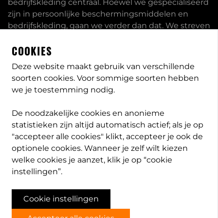
bedrijfskleding centraal. Hoewel we gespecialiseerd
zijn in persoonlijke beschermingsmiddelen en
bedrijfskleding, gaan we verder dan dat. We streven
ernaar om onze klanten volledig te ontzorgen en
COOKIES
bieden een uitgebreid servicepakket aan, inclusief
inhouse passessies en eigen print- borduurstudio.
Deze website maakt gebruik van verschillende
soorten cookies. Voor sommige soorten hebben
Dit zijn enkele van onze mogelijkheden. Heeft u
we je toestemming nodig.
speciale wensen, neem
contact
met ons op en we
bekijken met u wat de opties zijn. Lees meer
over
De noodzakelijke cookies en anonieme
PB-Protection
statistieken zijn altijd automatisch actief; als je op
"accepteer alle cookies" klikt, accepteer je ook de
optionele cookies. Wanneer je zelf wilt kiezen
welke cookies je aanzet, klik je op “cookie
info@pb-protection.nl
instellingen”.
040 2063026
Cookie instellingen