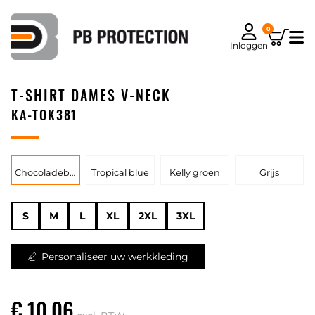
0
Inloggen
T-SHIRT DAMES V-NECK
KA-TOK381
Chocoladebruin
Tropical blue
Kelly groen
Grijs
S
M
L
XL
2XL
3XL
Personaliseer uw werkkleding
€ 10,06