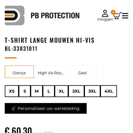
0
Inloggen
T-SHIRT LANGE MOUWEN HI-VIS
BL-33831011
Oranje
High Vis Rood
Geel
XS
S
M
L
XL
2XL
3XL
4XL
Personaliseer uw werkkleding
€ 60,30