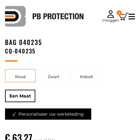
0
Inloggen
BAG 040235
CQ-040235
Rood
Zwart
Kobalt
Een Maat
Personaliseer uw werkkleding
€ 63,27