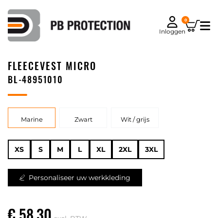
0
Inloggen
FLEECEVEST MICRO
BL-48951010
Marine
Zwart
Wit / grijs
XS
S
M
L
XL
2XL
3XL
Personaliseer uw werkkleding
€ 58,30