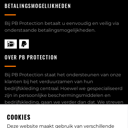
BETALINGSMOGELIJKHEDEN
Bij PB Protection betaalt u eenvoudig en veilig via
onderstaande betalingsmogelijkheden.
OVER PB PROTECTION
Bij PB Protection staat het ondersteunen van onze
klanten bij het verduurzamen van hun
bedrijfskleding centraal. Hoewel we gespecialiseerd
zijn in persoonlijke beschermingsmiddelen en
bedrijfskleding, gaan we verder dan dat. We streven
ernaar om onze klanten volledig te ontzorgen en
COOKIES
bieden een uitgebreid servicepakket aan, inclusief
inhouse passessies en eigen print- borduurstudio.
Deze website maakt gebruik van verschillende