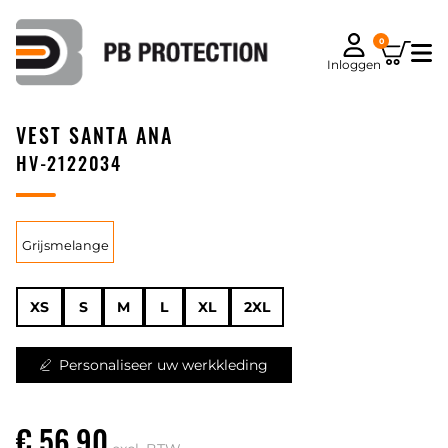
0
Inloggen
VEST SANTA ANA
HV-2122034
Grijsmelange
XS
S
M
L
XL
2XL
Personaliseer uw werkkleding
€ 56,90