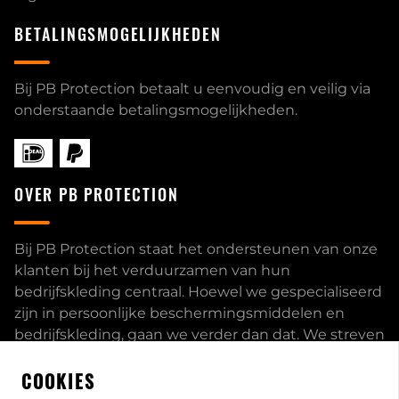
BETALINGSMOGELIJKHEDEN
Bij PB Protection betaalt u eenvoudig en veilig via
onderstaande betalingsmogelijkheden.
OVER PB PROTECTION
Bij PB Protection staat het ondersteunen van onze
klanten bij het verduurzamen van hun
bedrijfskleding centraal. Hoewel we gespecialiseerd
zijn in persoonlijke beschermingsmiddelen en
bedrijfskleding, gaan we verder dan dat. We streven
ernaar om onze klanten volledig te ontzorgen en
COOKIES
bieden een uitgebreid servicepakket aan, inclusief
inhouse passessies en eigen print- borduurstudio.