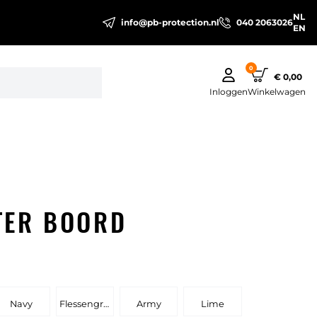
NL
info@pb-protection.nl
040 2063026
EN
0
€ 0,00
Inloggen
Winkelwagen
TER BOORD
Navy
Flessengroen
Army
Lime