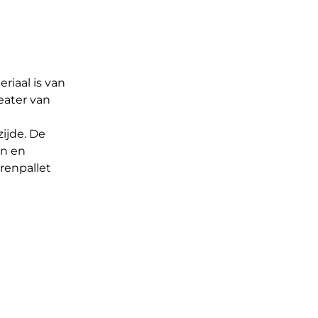
iaal is van
eater van
ijde. De
en en
renpallet