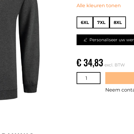
Alle kleuren tonen
6XL
7XL
8XL
Personaliseer uw wer
€ 34,83
excl. BTW
Neem contac