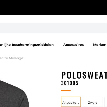
onlijke beschermingsmiddelen
Accessoires
Merken
acite Melange
POLOSWEA
301005
Antracite Melange
Zwart