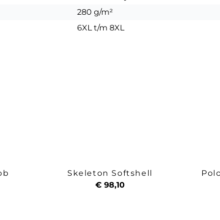
280 g/m²
6XL t/m 8XL
ob
Skeleton Softshell
Pol
€ 98,10