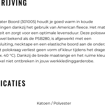
RIJVING
ter Boord (301005) houdt je goed warm in koude
gen dankzij het gebruik van American fleece. Het mater
eit en zorgt voor een optimale levensduur. Deze polosw
k wel bekend als de PSB280, is afgewerkt met een
luiting, necktape en een elastische boord aan de onderz
 polokraag verliest geen vorm of kleur tijdens het drag
. 40 °C). Dankzij de brede maatrange en het ruime kleu
ikel niet ontbreken in jouw werkkledinggarderobe.
ICATIES
Katoen / Polyester