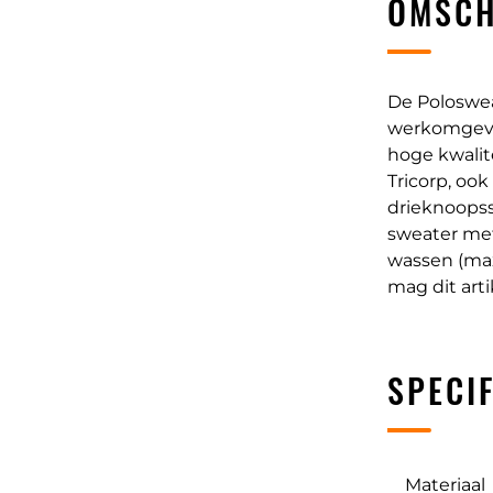
OMSCH
De Poloswea
werkomgevin
hoge kwalit
Tricorp, oo
drieknoopss
sweater met
wassen (max
mag dit art
SPECIF
Materiaal