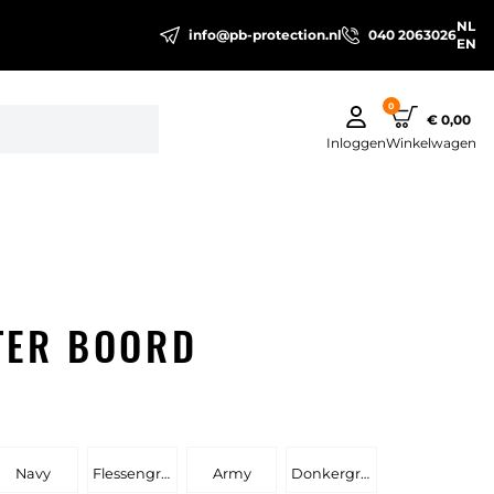
NL
info@pb-protection.nl
040 2063026
EN
0
€ 0,00
Inloggen
Winkelwagen
TER BOORD
Navy
Flessengroen
Army
Donkergrijs