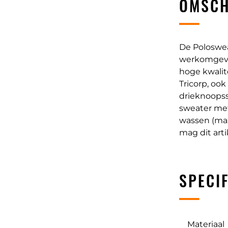
OMSCH
De Poloswea
werkomgevin
hoge kwalit
Tricorp, oo
drieknoopss
sweater met
wassen (max
mag dit art
SPECIF
Materiaal