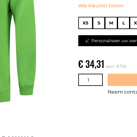
Alle kleuren tonen
XS
S
M
L
X
Personaliseer uw wer
€ 34,31
excl. BTW
Neem contac