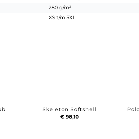
280 g/m²
XS t/m 5XL
ob
Skeleton Softshell
Pol
€ 98,10