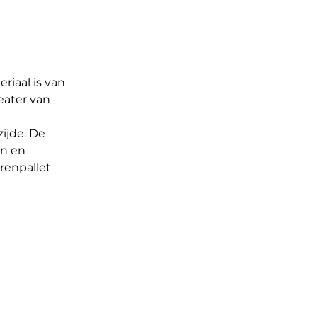
iaal is van
eater van
ijde. De
en en
renpallet