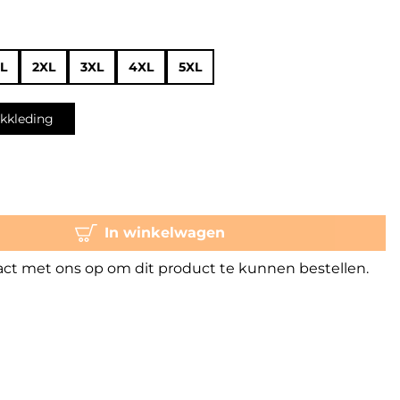
L
2XL
3XL
4XL
5XL
kkleding
In winkelwagen
t met ons op om dit product te kunnen bestellen.