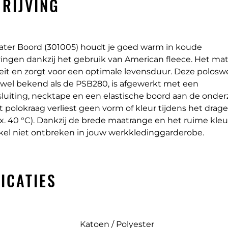
RIJVING
ter Boord (301005) houdt je goed warm in koude
gen dankzij het gebruik van American fleece. Het mater
eit en zorgt voor een optimale levensduur. Deze polosw
k wel bekend als de PSB280, is afgewerkt met een
luiting, necktape en een elastische boord aan de onderz
 polokraag verliest geen vorm of kleur tijdens het drag
. 40 °C). Dankzij de brede maatrange en het ruime kleu
ikel niet ontbreken in jouw werkkledinggarderobe.
ICATIES
Katoen / Polyester