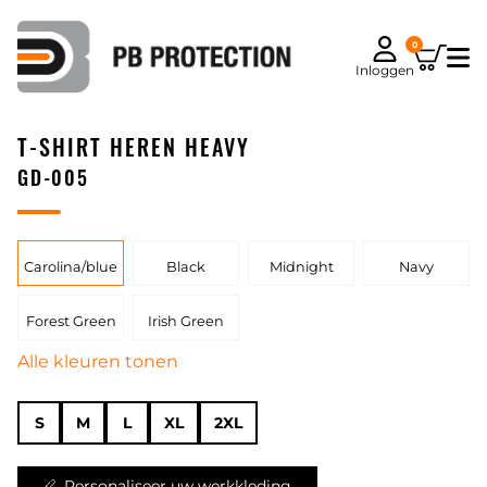
0
Inloggen
T-SHIRT HEREN HEAVY
GD-005
Carolina/blue
Black
Midnight
Navy
Forest Green
Irish Green
Alle kleuren tonen
S
M
L
XL
2XL
Personaliseer uw werkkleding