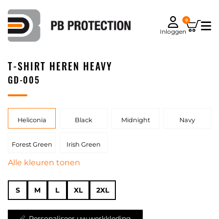
0
Inloggen
T-SHIRT HEREN HEAVY
GD-005
Heliconia
Black
Midnight
Navy
Forest Green
Irish Green
Alle kleuren tonen
S
M
L
XL
2XL
Personaliseer uw werkkleding